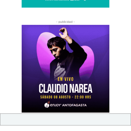
- publicidad -