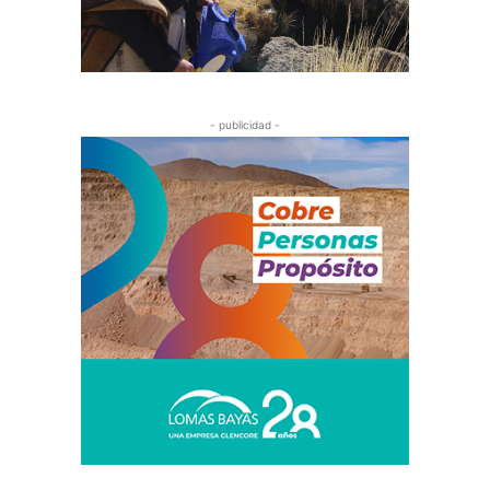
- publicidad -