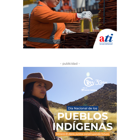
- publicidad -