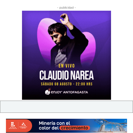
- publicidad -