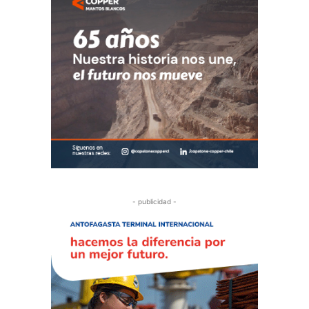
- publicidad -