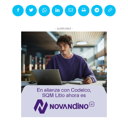
- publicidad -