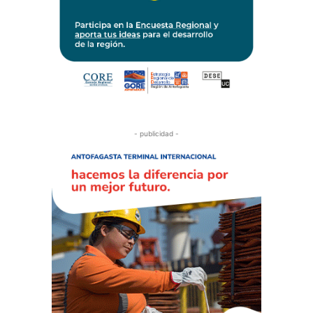
- publicidad -