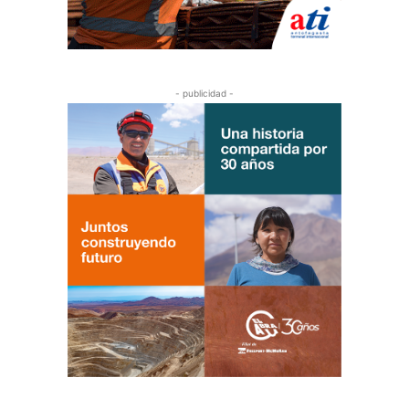
- publicidad -