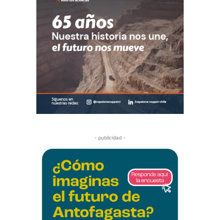
- publicidad -