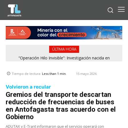
ÚLTIMA HORA
“Operación Hilo Invisible”: Investigación nacida en
Antofagasta permitió incautar 2,1 toneladas de marihuana
en la zona central
15 mayo 2026
Tiempo de lectura:
Less than 1
min.
Volvieron a recular
Gremios del transporte descartan
reducción de frecuencias de buses
en Antofagasta tras acuerdo con el
Gobierno
ADUTAX y E-Trant informaron que el servicio operará con