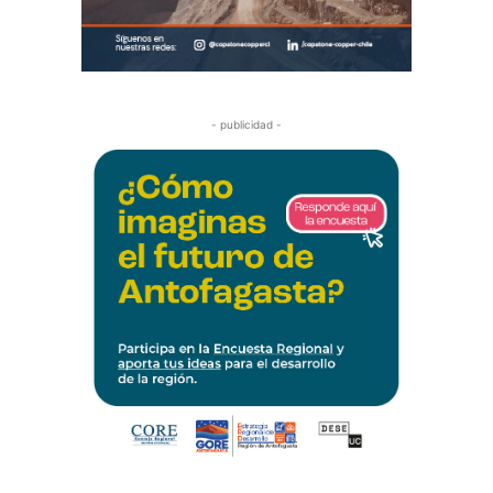
- publicidad -