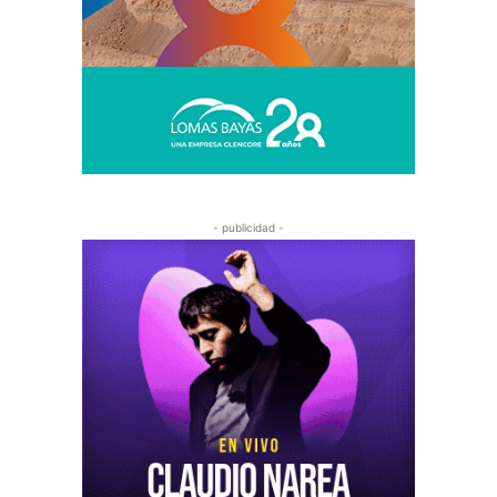
- publicidad -