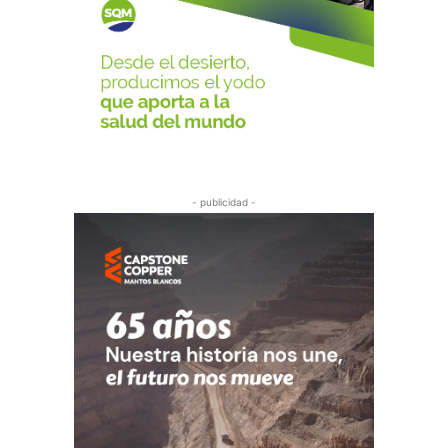
- publicidad -