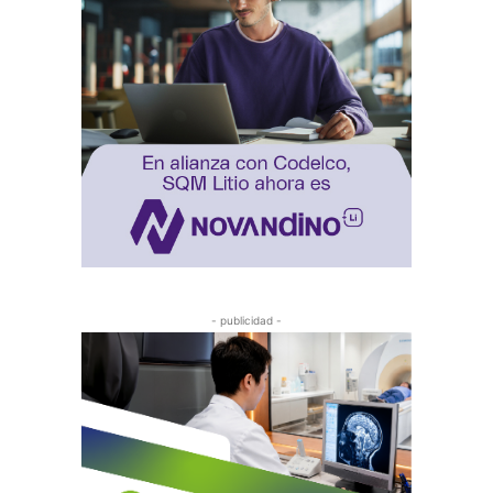
- publicidad -