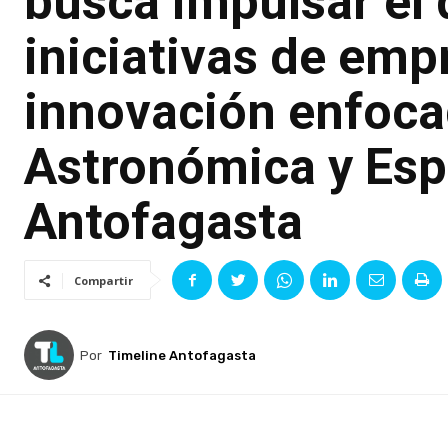
busca impulsar el 
iniciativas de em
innovación enfocad
Astronómica y Esp
Antofagasta
Compartir
Por
Timeline Antofagasta