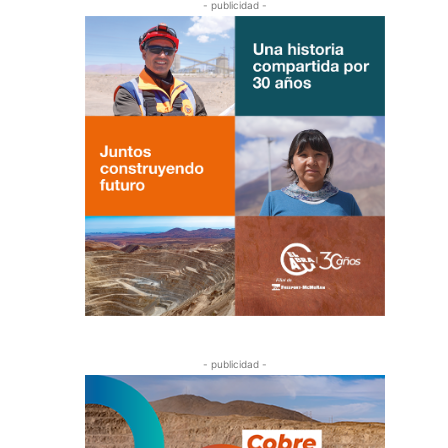
- publicidad -
- publicidad -