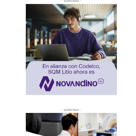
- publicidad -
- publicidad -