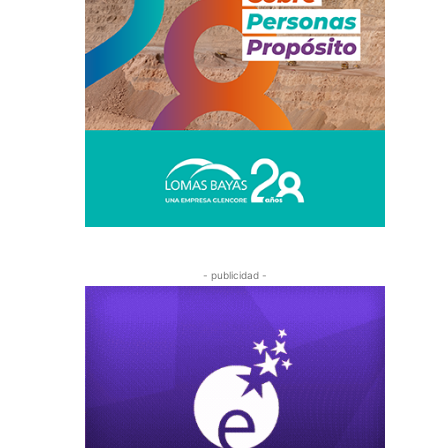
- publicidad -