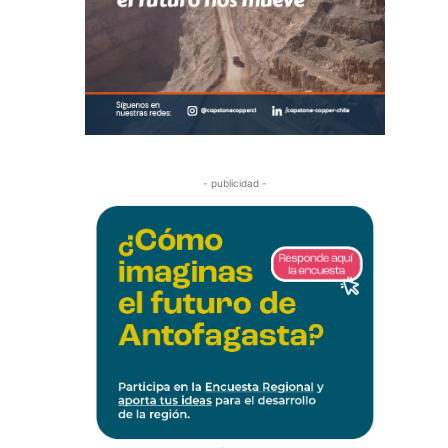
- publicidad -