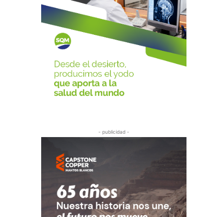
- publicidad -