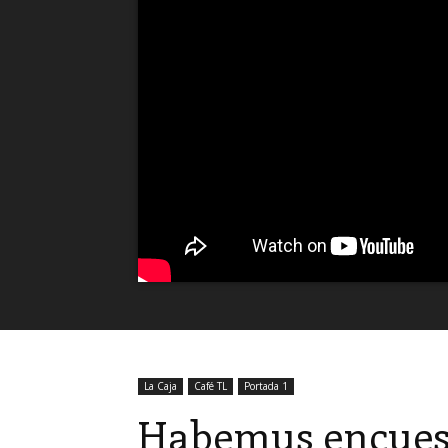
La Caja
Café TL
Portada 1
Habemus encues