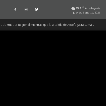
C
15.3
Antofagasta
jueves, 6 agosto, 2026
obernador Regional mientras que la alcaldía de Antofagasta suma...