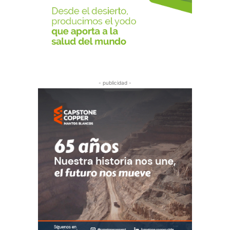
- publicidad -