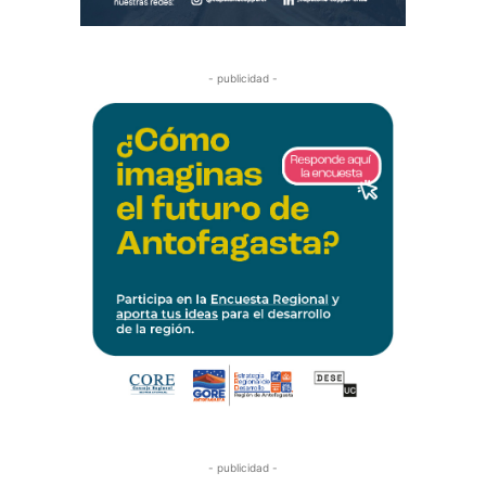
- publicidad -
- publicidad -