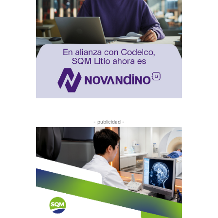
- publicidad -