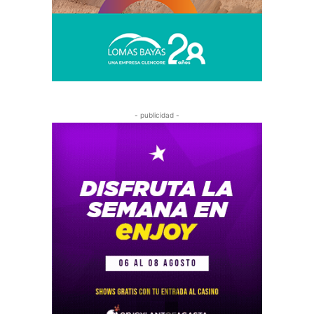
- publicidad -