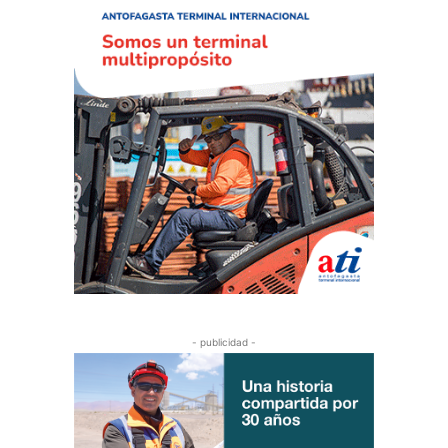
- publicidad -