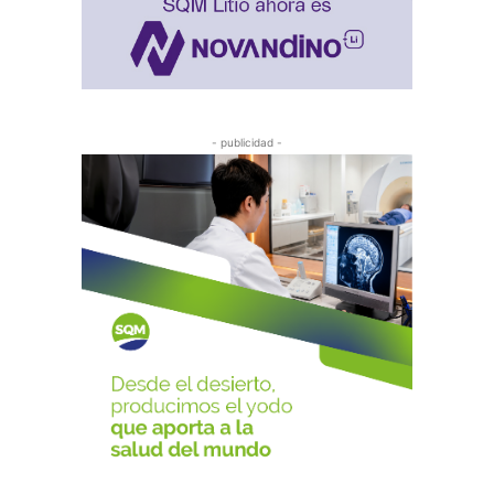
- publicidad -