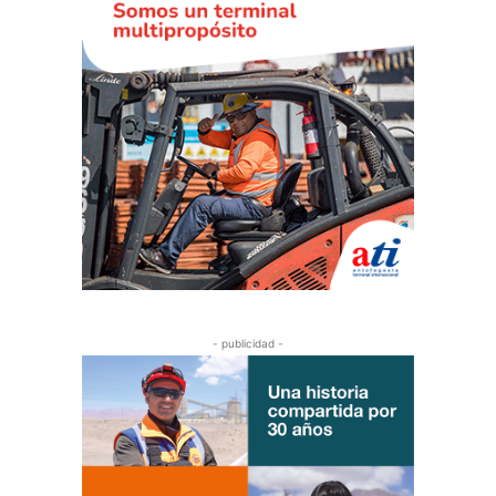
- publicidad -