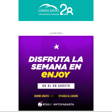
- publicidad -