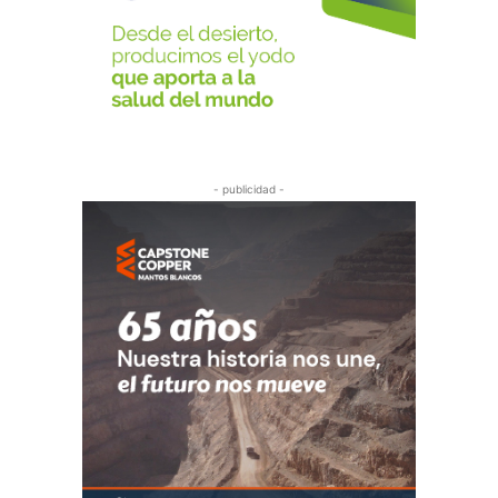
- publicidad -