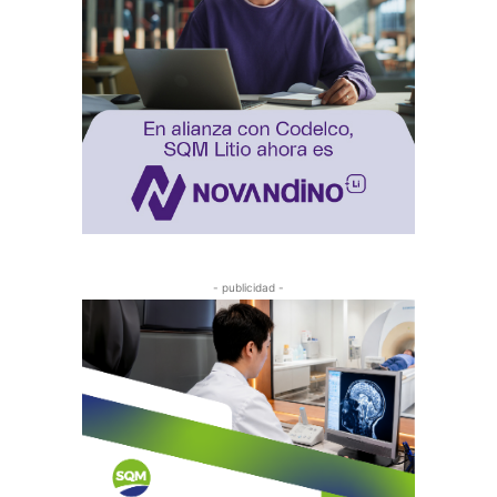
- publicidad -