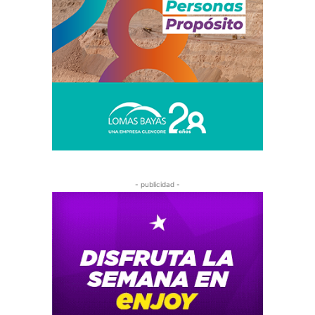
- publicidad -