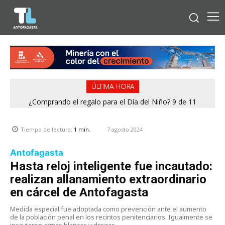
ÚLTIMA HORA
¿Comprando el regalo para el Día del Niño? 9 de 11
jugueterías fiscalizadas en Antofagasta terminaron con
sumario
7 agosto 2024
Tiempo de lectura:
1
min.
Antofagasta
Hasta reloj inteligente fue incautado:
realizan allanamiento extraordinario
en cárcel de Antofagasta
Medida especial fue adoptada como prevención ante el aumento
de la población penal en los recintos penitenciarios. Igualmente se
incautaron armas blancas y drogas.