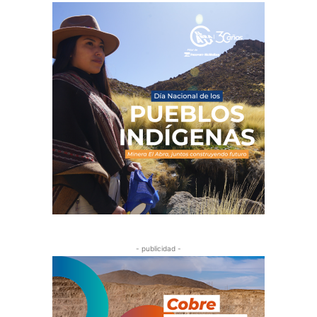
- publicidad -