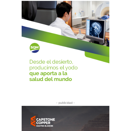
- publicidad -