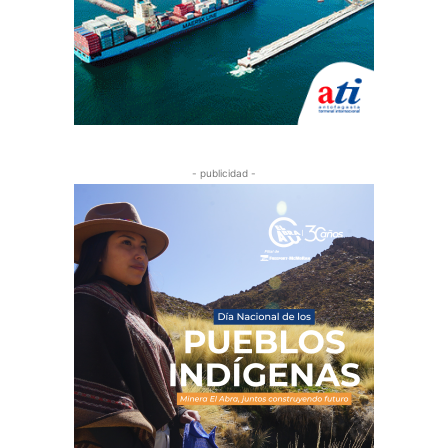
- publicidad -