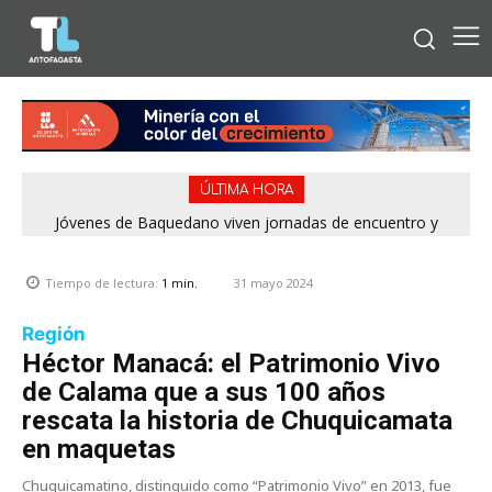
ÚLTIMA HORA
Jóvenes de Baquedano viven jornadas de encuentro y
aprendizaje en el Winter Camp 2026
31 mayo 2024
Tiempo de lectura:
1
min.
Región
Héctor Manacá: el Patrimonio Vivo
de Calama que a sus 100 años
rescata la historia de Chuquicamata
en maquetas
Chuquicamatino, distinguido como “Patrimonio Vivo” en 2013, fue