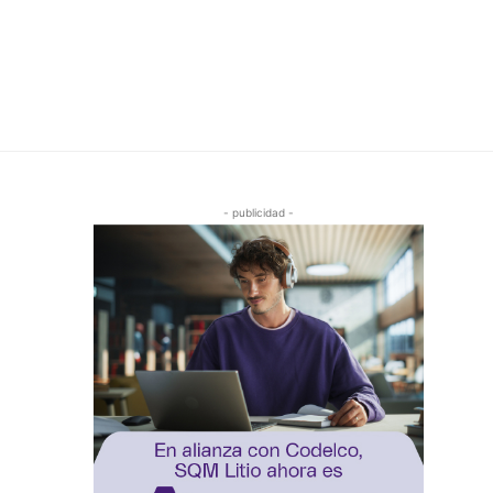
- publicidad -