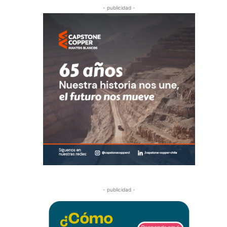
- publicidad -
- publicidad -