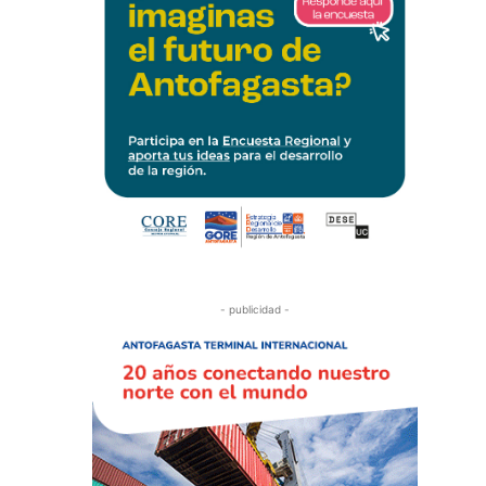
- publicidad -