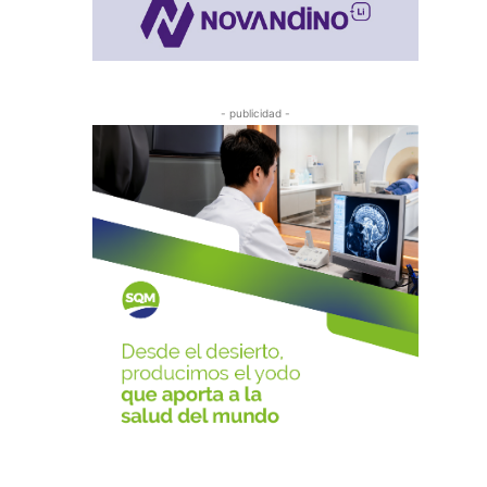
- publicidad -