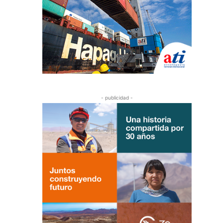
- publicidad -