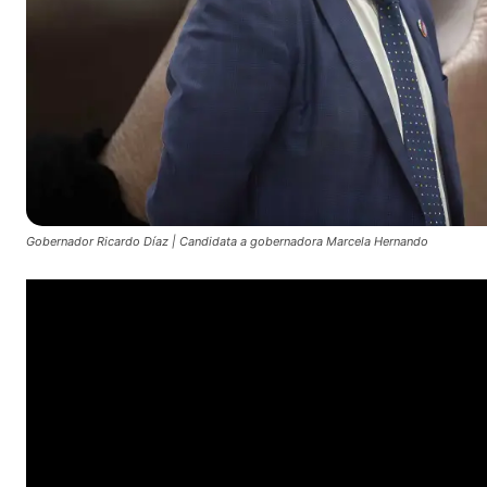
Gobernador Ricardo Díaz | Candidata a gobernadora Marcela Hernando