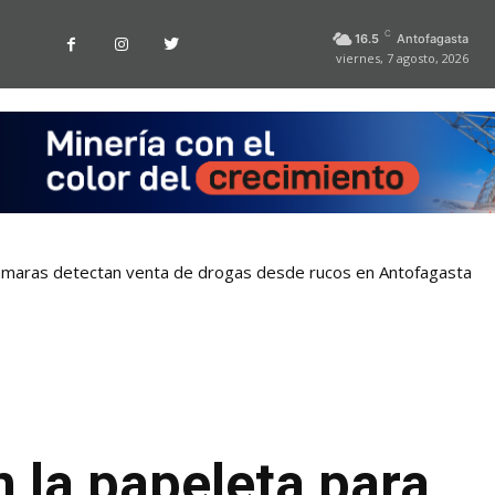
C
16.5
Antofagasta
viernes, 7 agosto, 2026
Cámaras detectan venta de drogas desde rucos en Antofagasta
 la papeleta para