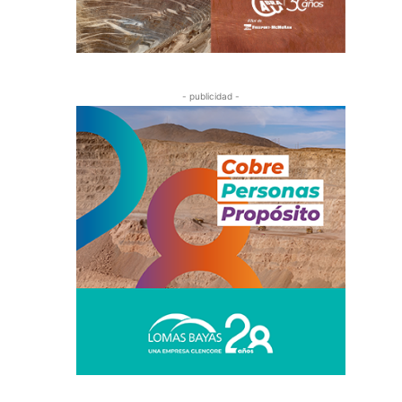
- publicidad -