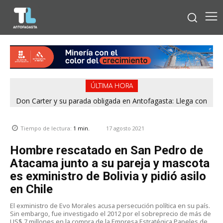
ÚLTIMA HORA
Don Carter y su parada obligada en Antofagasta: Llega con
su humor sin filtro en ¿Con o Sin Censura?
17 agosto 2021
Tiempo de lectura:
1
min.
Hombre rescatado en San Pedro de
Atacama junto a su pareja y mascota
es exministro de Bolivia y pidió asilo
en Chile
El exministro de Evo Morales acusa persecución política en su país.
Sin embargo, fue investigado el 2012 por el sobreprecio de más de
US$ 7 millones en la compra de la Empresa Estratégica Papeles de