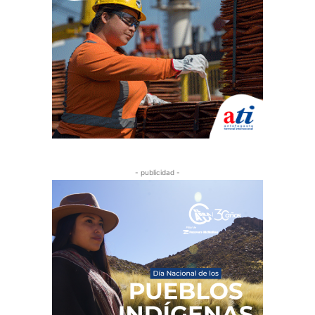
- publicidad -