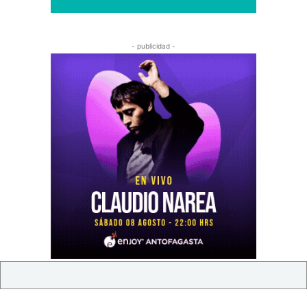
- publicidad -