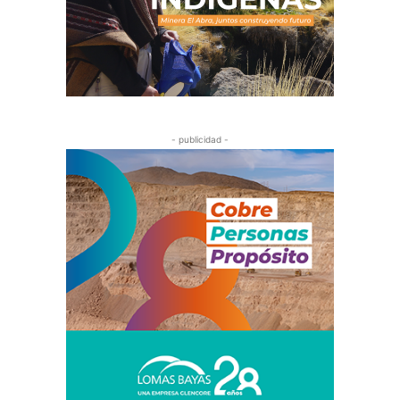
- publicidad -