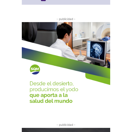
- publicidad -
- publicidad -