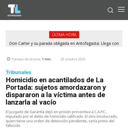
ÚLTIMA HORA
Don Carter y su parada obligada en Antofagasta: Llega con
su humor sin filtro en ¿Con o Sin Censura?
20 octubre 2025
Tiempo de lectura:
1
min.
Tribunales
Homicidio en acantilados de La
Portada: sujetos amordazaron y
dispararon a la víctima antes de
lanzarla al vacío
El Juzgado de Garantía dejó en prisión preventiva a C.A.P.C.,
imputado por el delito de homicidio calificado. El otro involucrado,
quien tiene una orden de detención pendiente, sería primo del
fallecido.