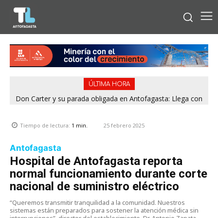
ÚLTIMA HORA
Don Carter y su parada obligada en Antofagasta: Llega con
su humor sin filtro en ¿Con o Sin Censura?
25 febrero 2025
Tiempo de lectura:
1
min.
Antofagasta
Hospital de Antofagasta reporta
normal funcionamiento durante corte
nacional de suministro eléctrico
“Queremos transmitir tranquilidad a la comunidad. Nuestros
sistemas están preparados para sostener la atención médica sin
interrupciones”, director del establecimiento, Dr. Antonio Zapata.