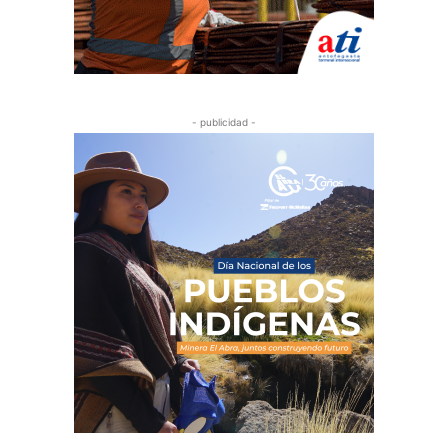
- publicidad -