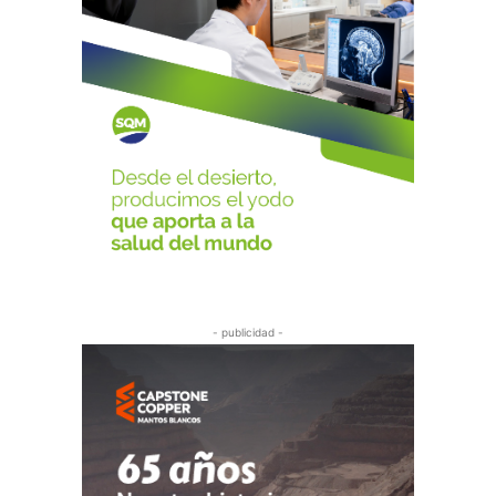
- publicidad -