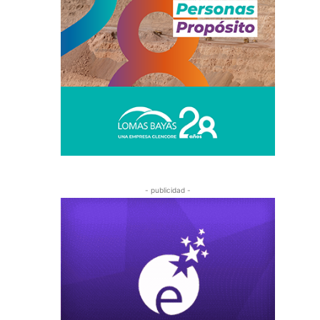
- publicidad -