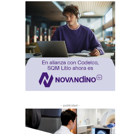
- publicidad -