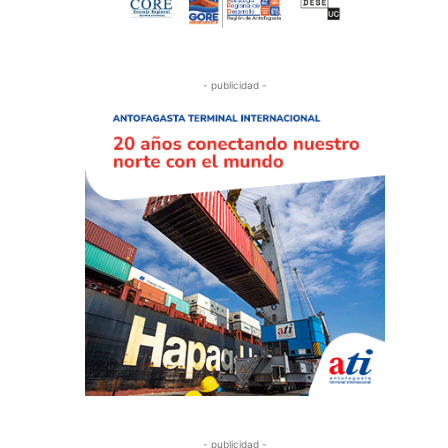
- publicidad -
- publicidad -