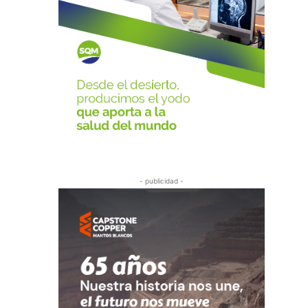
- publicidad -