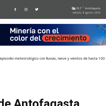
C
15.7
Antofagasta
sábado, 8 agosto, 2026
pisodio meteorológico con lluvias, nieve y vientos de hasta 100
 de Antofagasta