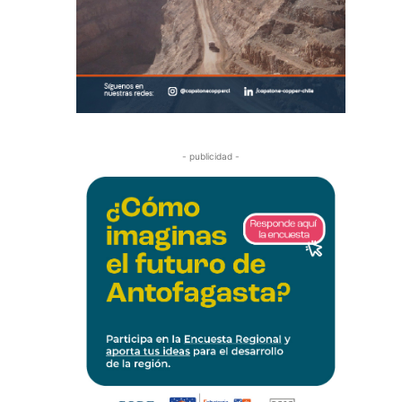
- publicidad -