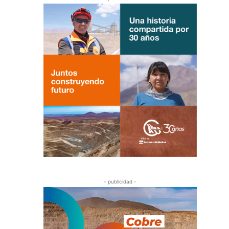
- publicidad -