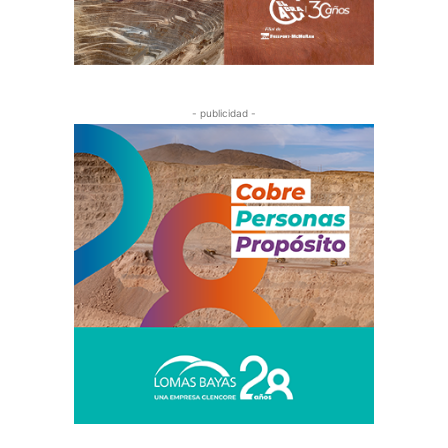
- publicidad -