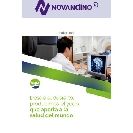
- publicidad -