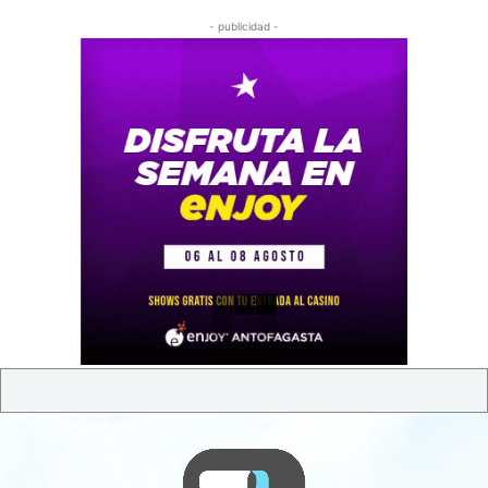
- publicidad -