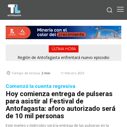
ÚLTIMA HORA
Bipay explica: Así funciona el pago con tarjetas bancarias en
Región de Antofagasta enfrentará nuevo episodio
meteorológico con lluvias, nieve y vientos de hasta 100
las micros de Antofagasta
km/h
11 febrero 2025
Tiempo de lectura:
2
min.
Comenzó la cuenta regresiva
Hoy comienza entrega de pulseras
para asistir al Festival de
Antofagasta: aforo autorizado será
de 10 mil personas
Este martes y miércoles será la entrega de las pulseras en la