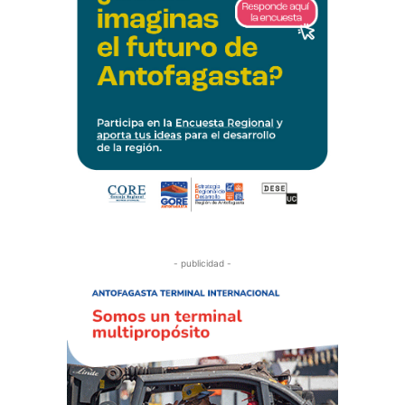
- publicidad -