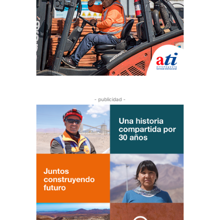
- publicidad -