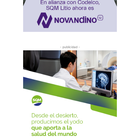
- publicidad -