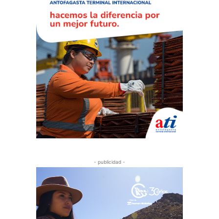
- publicidad -