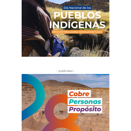
- publicidad -