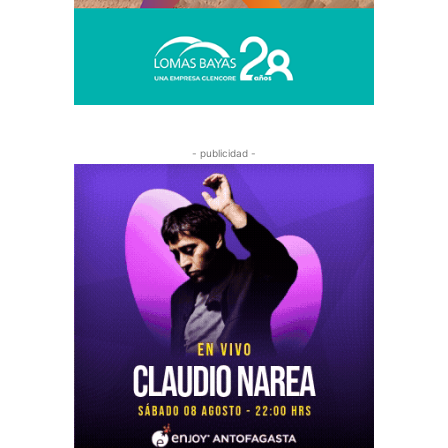
- publicidad -