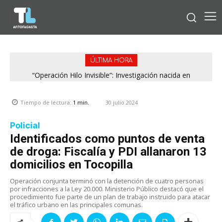
ÚLTIMA HORA
“Operación Hilo Invisible”: Investigación nacida en
Antofagasta permitió incautar 2,1 toneladas de marihuana
en la zona central
30 julio 2024
Tiempo de lectura:
1
min.
Policial
Identificados como puntos de venta
de droga: Fiscalía y PDI allanaron 13
domicilios en Tocopilla
Operación conjunta terminó con la detención de cuatro personas
por infracciones a la Ley 20.000. Ministerio Público destacó que el
procedimiento fue parte de un plan de trabajo instruido para atacar
el tráfico urbano en las principales comunas.