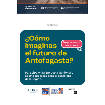
- publicidad -