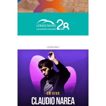
- publicidad -