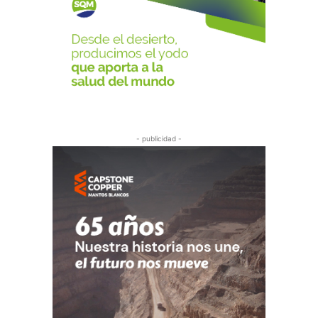
- publicidad -