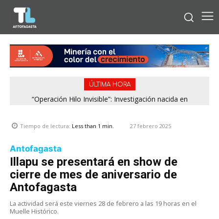
ÚLTIMA HORA
“Operación Hilo Invisible”: Investigación nacida en
Antofagasta permitió incautar 2,1 toneladas de marihuana
en la zona central
27 febrero 2025
Tiempo de lectura:
Less than 1
min.
Antofagasta
Illapu se presentará en show de
cierre de mes de aniversario de
Antofagasta
La actividad será este viernes 28 de febrero a las 19 horas en el
Muelle Histórico.