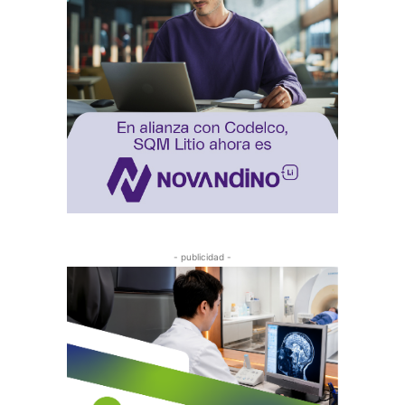
- publicidad -