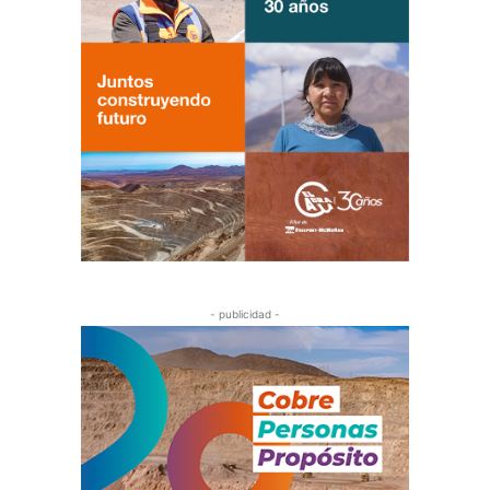
- publicidad -