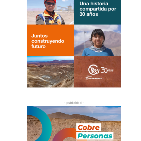
- publicidad -