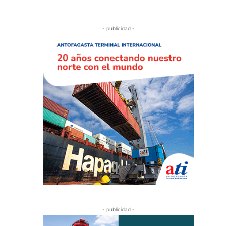
- publicidad -
- publicidad -