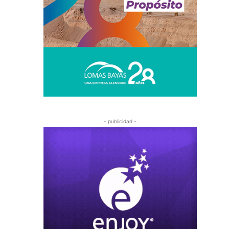
- publicidad -