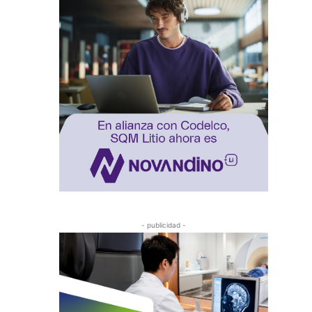
- publicidad -