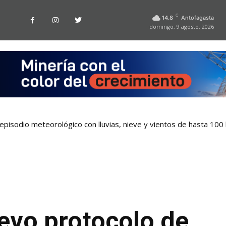
C
14.8
Antofagasta
domingo, 9 agosto, 2026
pisodio meteorológico con lluvias, nieve y vientos de hasta 100
vo protocolo de