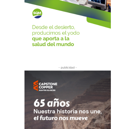
- publicidad -