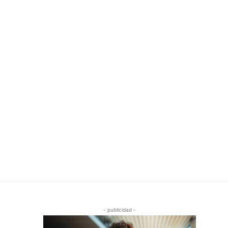
- publicidad -