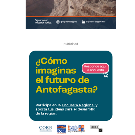
- publicidad -