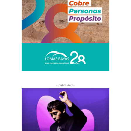
- publicidad -