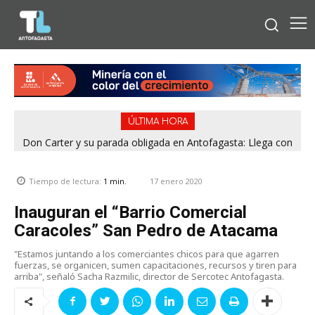
ÚLTIMA HORA
Don Carter y su parada obligada en Antofagasta: Llega con
su humor sin filtro en ¿Con o Sin Censura?
17 enero 2020
Tiempo de lectura:
1
min.
Inauguran el “Barrio Comercial
Caracoles” San Pedro de Atacama
"Estamos juntando a los comerciantes chicos para que agarren
fuerzas, se organicen, sumen capacitaciones, recursos y tiren para
arriba", señaló Sacha Razmilic, director de Sercotec Antofagasta.