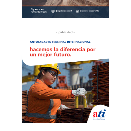
- publicidad -