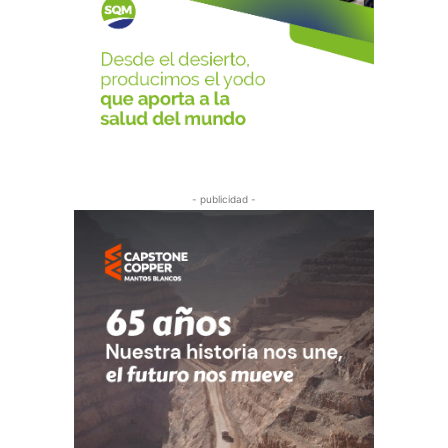
- publicidad -