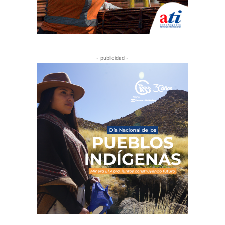
- publicidad -