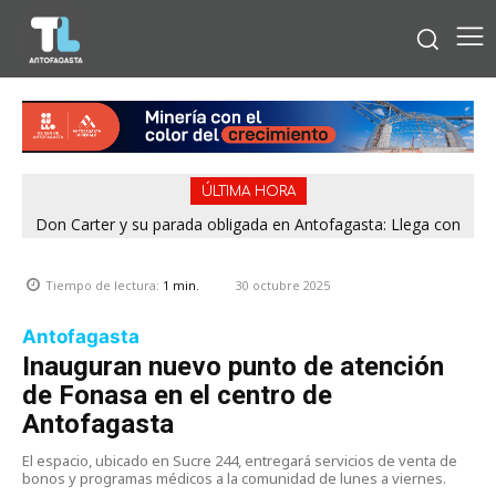
ÚLTIMA HORA
Don Carter y su parada obligada en Antofagasta: Llega con
su humor sin filtro en ¿Con o Sin Censura?
30 octubre 2025
Tiempo de lectura:
1
min.
Antofagasta
Inauguran nuevo punto de atención
de Fonasa en el centro de
Antofagasta
El espacio, ubicado en Sucre 244, entregará servicios de venta de
bonos y programas médicos a la comunidad de lunes a viernes.