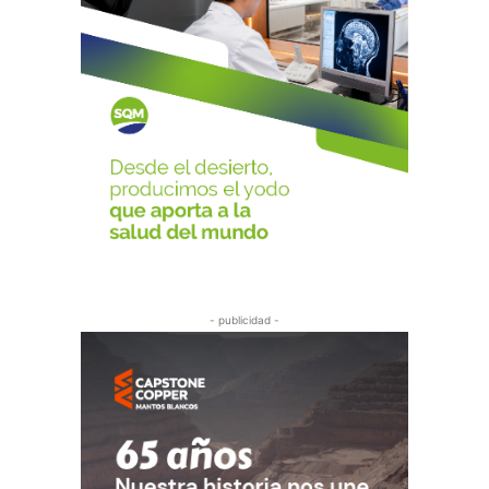
- publicidad -