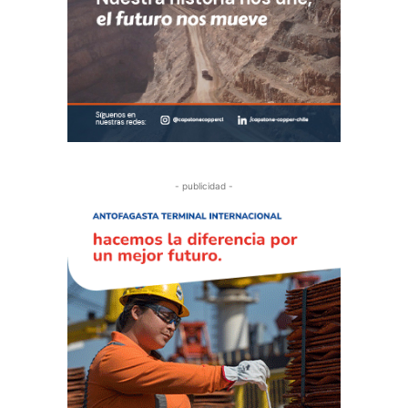
- publicidad -