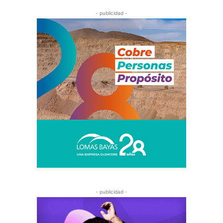
- publicidad -
- publicidad -