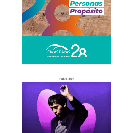
- publicidad -