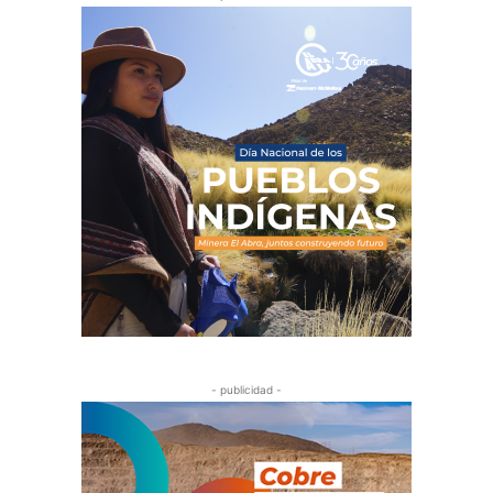
- publicidad -