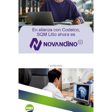
- publicidad -