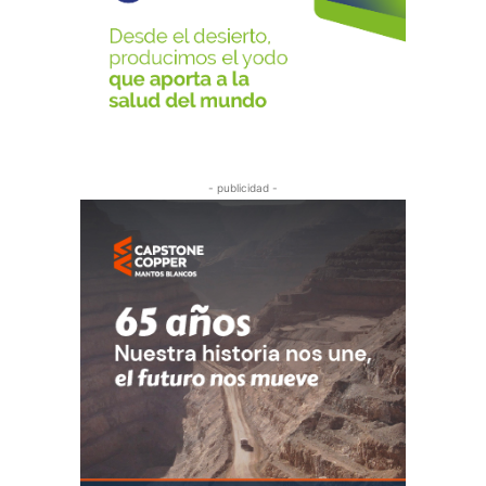
- publicidad -