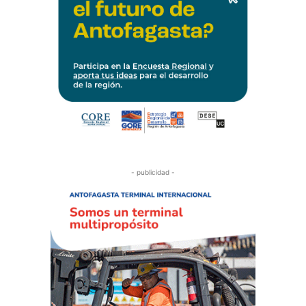
- publicidad -