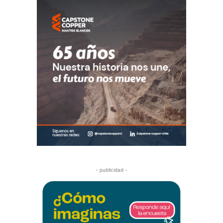
- publicidad -