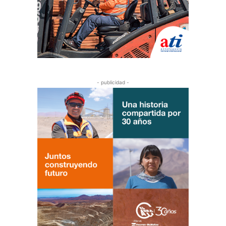
- publicidad -