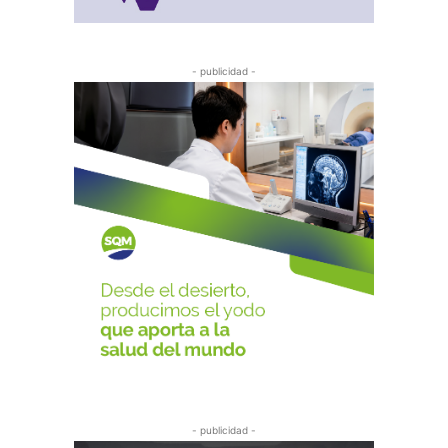
- publicidad -
- publicidad -