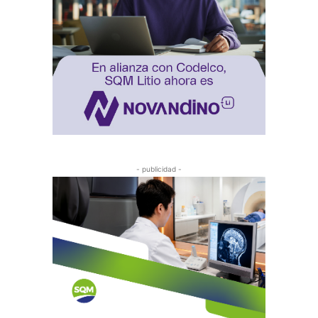
- publicidad -