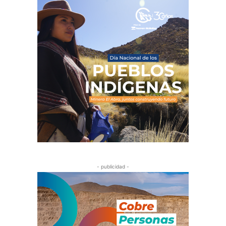
- publicidad -