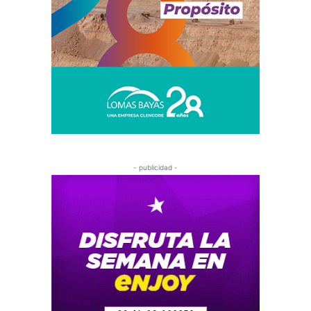
- publicidad -