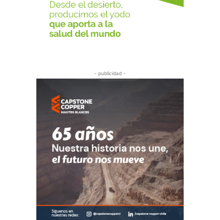
- publicidad -