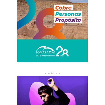
- publicidad -