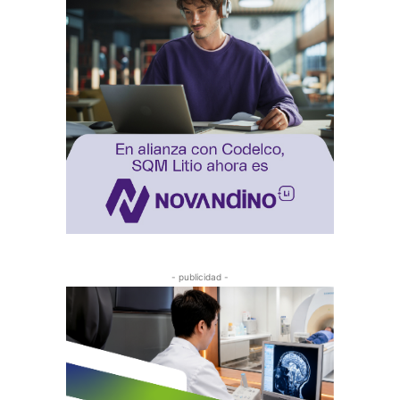
- publicidad -