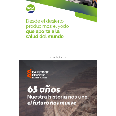
- publicidad -