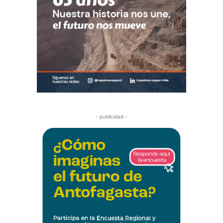
- publicidad -