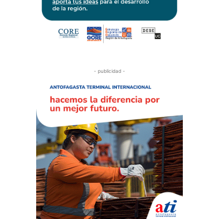
- publicidad -