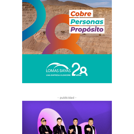
- publicidad -