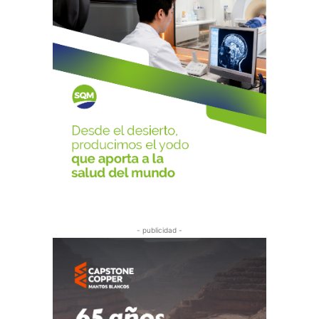
- publicidad -