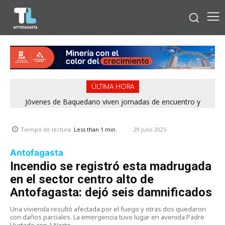
ÚLTIMA HORA
Jóvenes de Baquedano viven jornadas de encuentro y
aprendizaje en el Winter Camp 2026
29 julio 2025
Tiempo de lectura:
Less than 1
min.
Antofagasta
Incendio se registró esta madrugada
en el sector centro alto de
Antofagasta: dejó seis damnificados
Una vivienda resultó afectada por el fuego y otras dos quedaron
con daños parciales. La emergencia tuvo lugar en avenida Padre
Hurtado con 1 Norte.