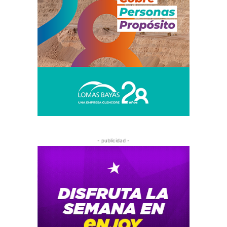
- publicidad -