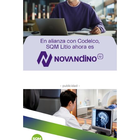
- publicidad -