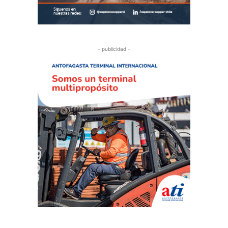
- publicidad -