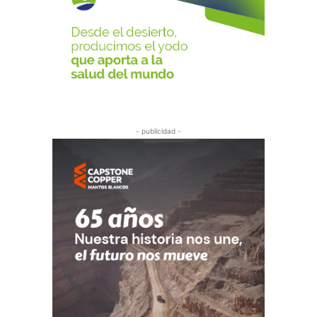
- publicidad -