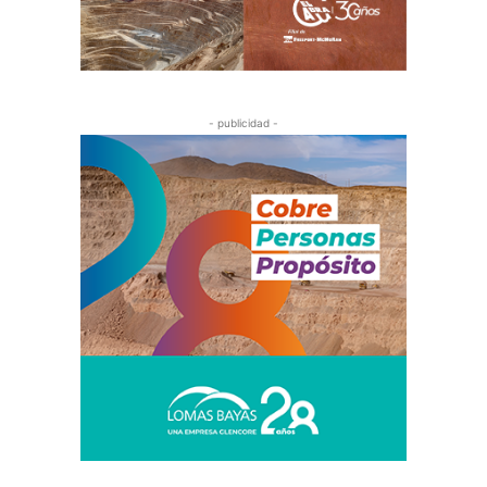
- publicidad -