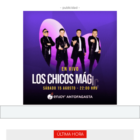
- publicidad -