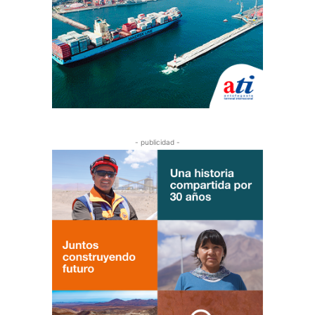
- publicidad -