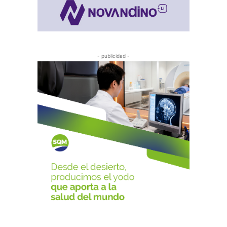
- publicidad -