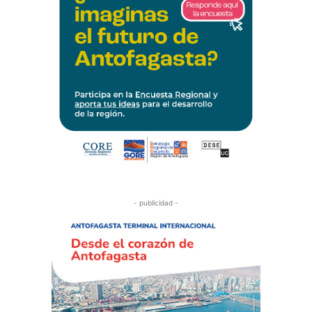
- publicidad -