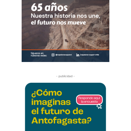
- publicidad -