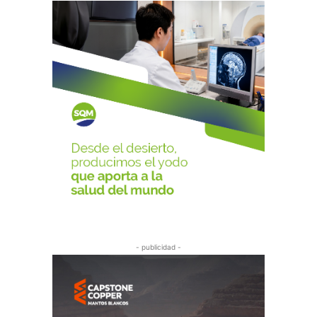
- publicidad -