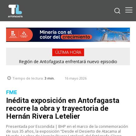
ÚLTIMA HORA
Bipay explica: Así funciona el pago con tarjetas bancarias en
Región de Antofagasta enfrentará nuevo episodio
meteorológico con lluvias, nieve y vientos de hasta 100
las micros de Antofagasta
km/h
16 mayo 2026
Tiempo de lectura:
3
min.
FME
Inédita exposición en Antofagasta
recorre la obra y trayectoria de
Hernán Rivera Letelier
Presentada por Escondida | BHP en el marco de la conmemoración
de sus 35 años, la exposición “Desde el Desierto de Atacama al
Mundo. La obra de Hernán Rivera Letelier”, del fotógrafo Glenn