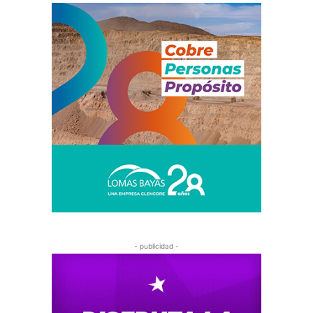
- publicidad -