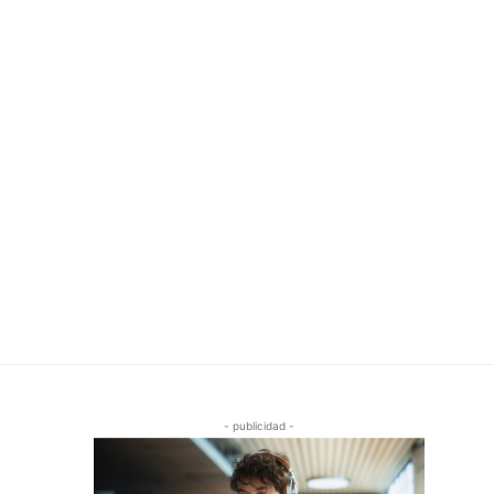
- publicidad -