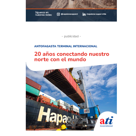
- publicidad -