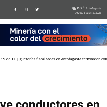
C
15.3
Antofagasta
jueves, 6 agosto, 2026
o? 9 de 11 jugueterías fiscalizadas en Antofagasta terminaron co
eve conductores en