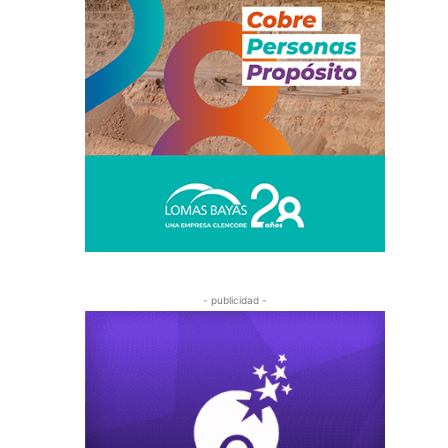
- publicidad -