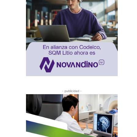
- publicidad -