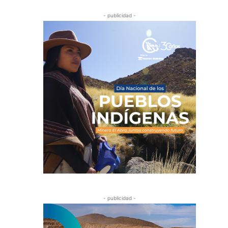
- publicidad -
- publicidad -