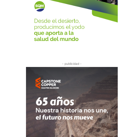
- publicidad -