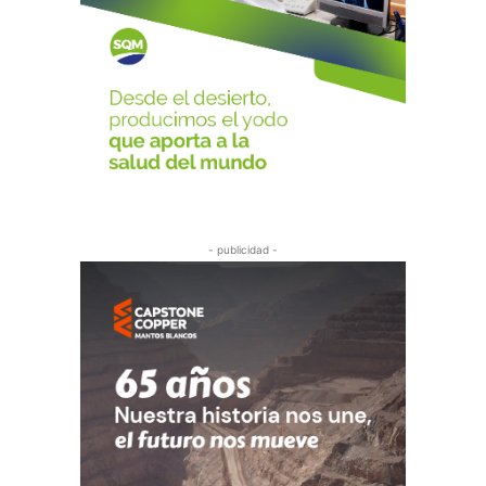
- publicidad -