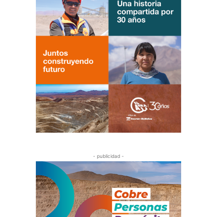
- publicidad -