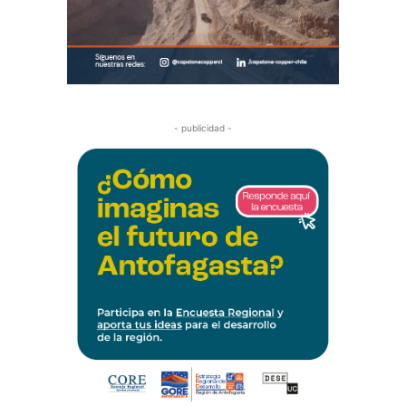
- publicidad -