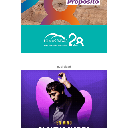
- publicidad -