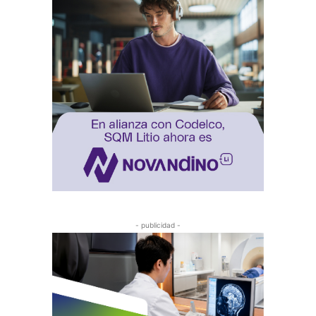
- publicidad -