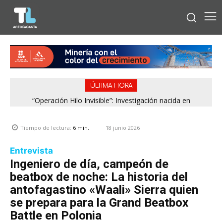
ÚLTIMA HORA
“Operación Hilo Invisible”: Investigación nacida en
Antofagasta permitió incautar 2,1 toneladas de marihuana
en la zona central
18 junio 2026
Tiempo de lectura:
6
min.
Entrevista
Ingeniero de día, campeón de
beatbox de noche: La historia del
antofagastino «Waali» Sierra quien
se prepara para la Grand Beatbox
Battle en Polonia