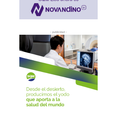
- publicidad -