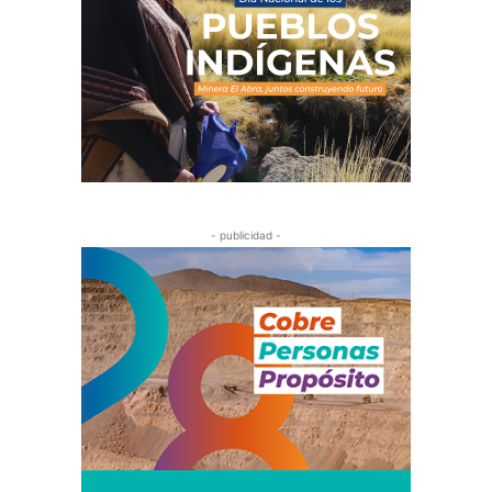
- publicidad -