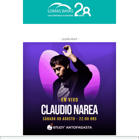
- publicidad -