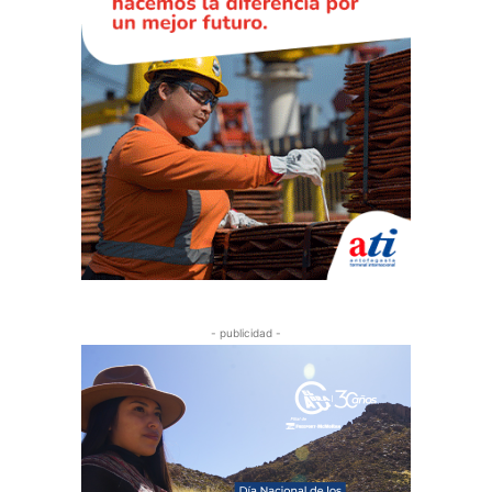
- publicidad -