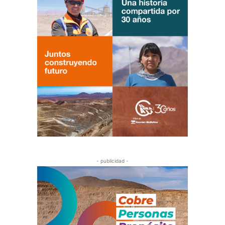
- publicidad -