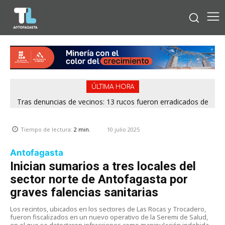
ÚLTIMA HORA
Tras denuncias de vecinos: 13 rucos fueron erradicados de
distintos puntos de Antofagasta
10 julio 2025
Tiempo de lectura:
2
min.
Antofagasta
Inician sumarios a tres locales del
sector norte de Antofagasta por
graves falencias sanitarias
Los recintos, ubicados en los sectores de Las Rocas y Trocadero,
fueron fiscalizados en un nuevo operativo de la Seremi de Salud,
en el que se detectaron infracciones como manipulación indebida