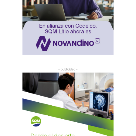
- publicidad -