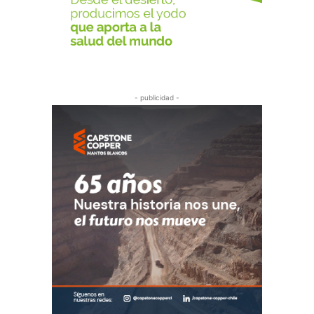
- publicidad -