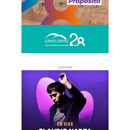
- publicidad -