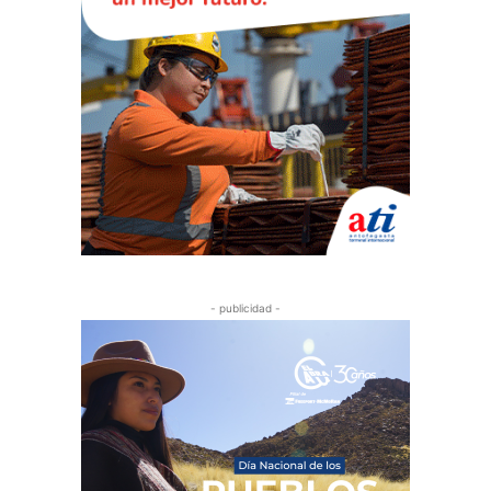
- publicidad -