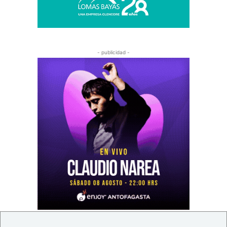
- publicidad -