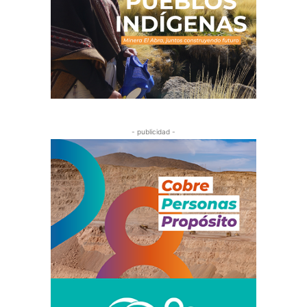
- publicidad -