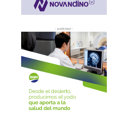
- publicidad -