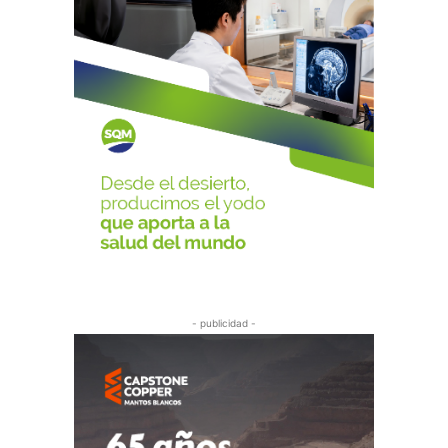
- publicidad -