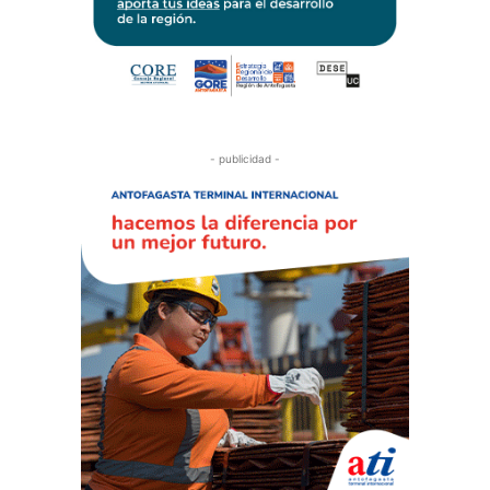
- publicidad -