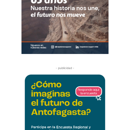
- publicidad -