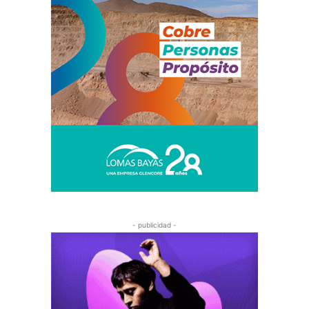
- publicidad -