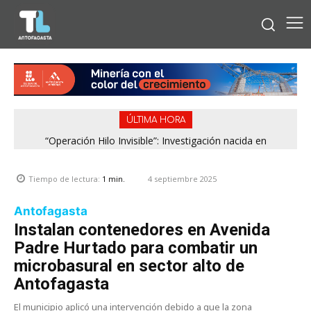
ÚLTIMA HORA
“Operación Hilo Invisible”: Investigación nacida en
Antofagasta permitió incautar 2,1 toneladas de marihuana
en la zona central
4 septiembre 2025
Tiempo de lectura:
1
min.
Antofagasta
Instalan contenedores en Avenida
Padre Hurtado para combatir un
microbasural en sector alto de
Antofagasta
El municipio aplicó una intervención debido a que la zona