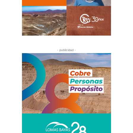
- publicidad -