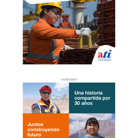
- publicidad -