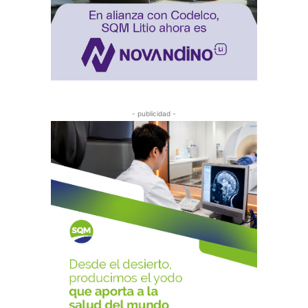
- publicidad -