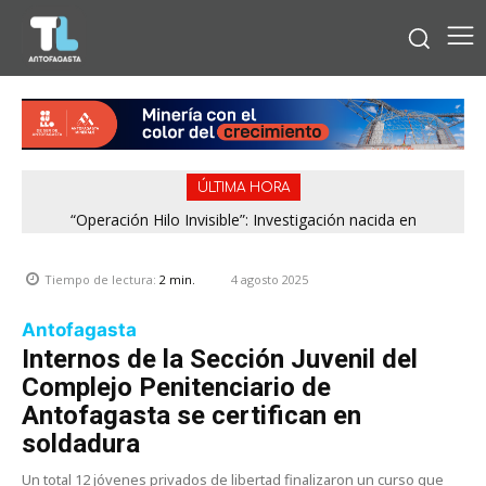
ÚLTIMA HORA
“Operación Hilo Invisible”: Investigación nacida en
Antofagasta permitió incautar 2,1 toneladas de marihuana
en la zona central
4 agosto 2025
Tiempo de lectura:
2
min.
Antofagasta
Internos de la Sección Juvenil del
Complejo Penitenciario de
Antofagasta se certifican en
soldadura
Un total 12 jóvenes privados de libertad finalizaron un curso que