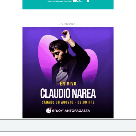
- publicidad -