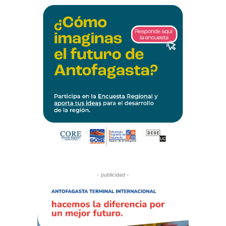
- publicidad -