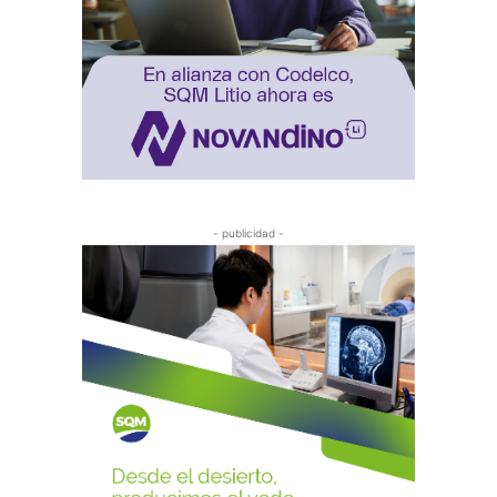
- publicidad -