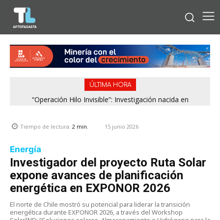
ÚLTIMA HORA
“Operación Hilo Invisible”: Investigación nacida en
Antofagasta permitió incautar 2,1 toneladas de marihuana
en la zona central
15 junio 2026
Tiempo de lectura:
2
min.
Energía
Investigador del proyecto Ruta Solar
expone avances de planificación
energética en EXPONOR 2026
El norte de Chile mostró su potencial para liderar la transición
energética durante EXPONOR 2026, a través del Workshop
SolarIND: “Soluciones solares, Almacenamiento e Hidrógeno para la