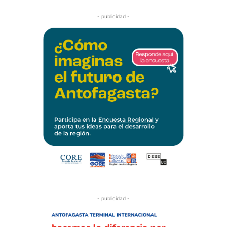
- publicidad -
- publicidad -