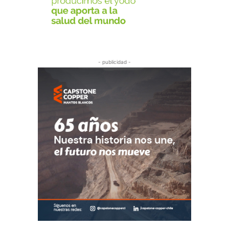
- publicidad -