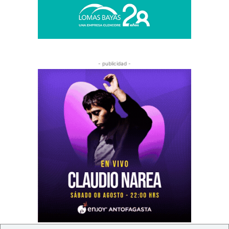
- publicidad -