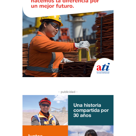
- publicidad -