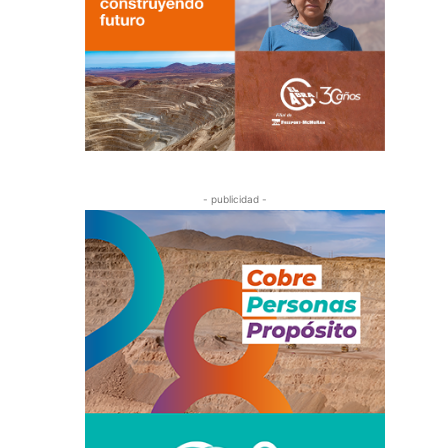
- publicidad -