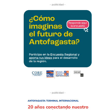
- publicidad -
- publicidad -