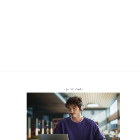
- publicidad -