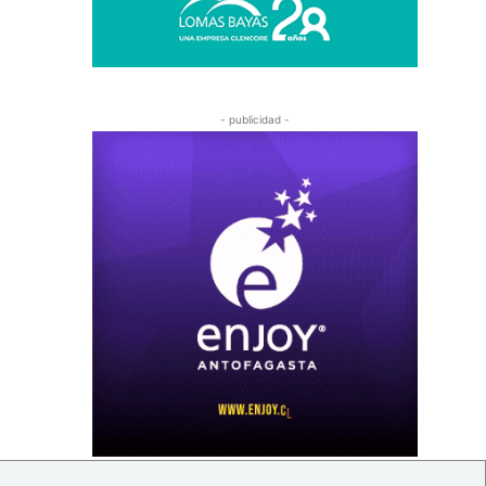
- publicidad -