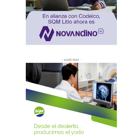
- publicidad -