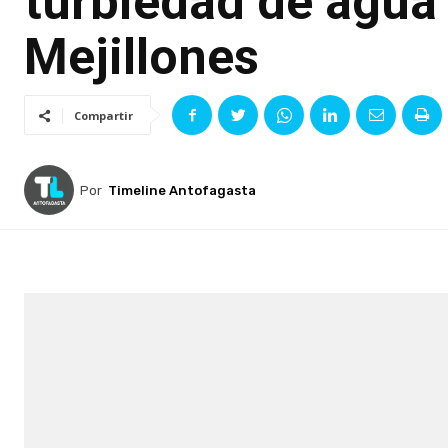
turbiedad de agua
Mejillones
Compartir
Por
Timeline Antofagasta