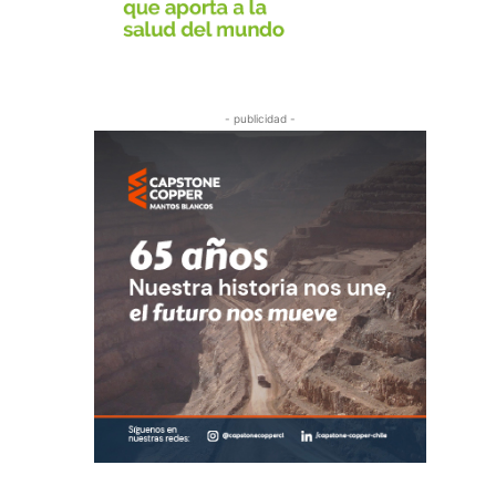
- publicidad -