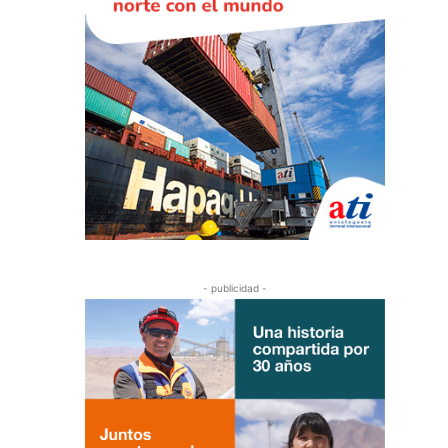
- publicidad -