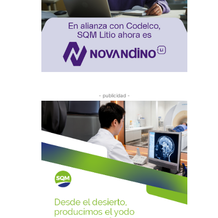
- publicidad -