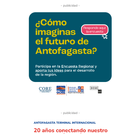
- publicidad -
- publicidad -