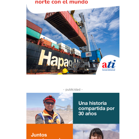
- publicidad -