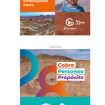
- publicidad -