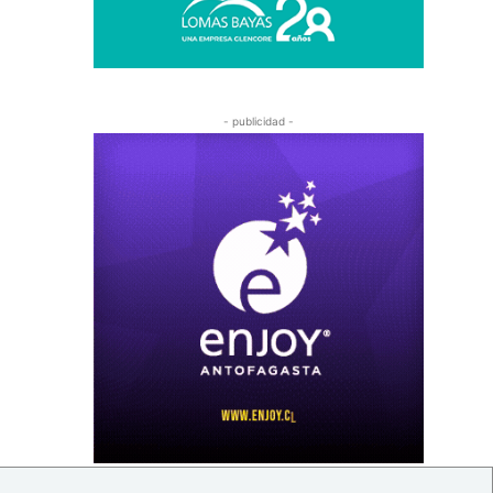
- publicidad -