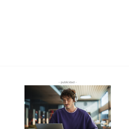
- publicidad -