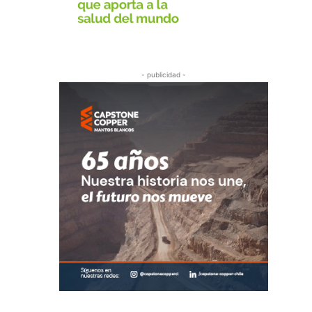
- publicidad -