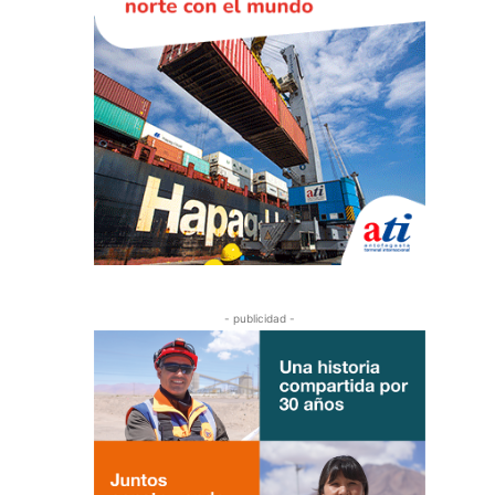
- publicidad -