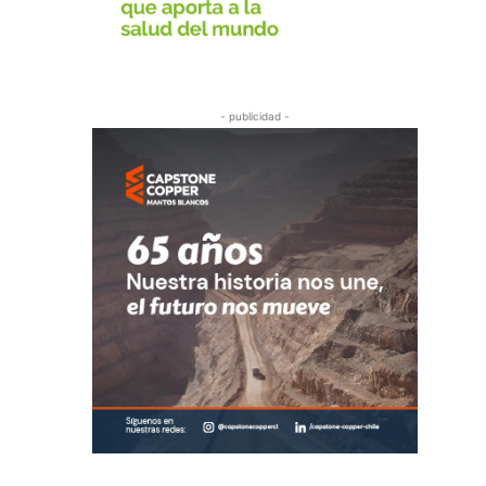
- publicidad -