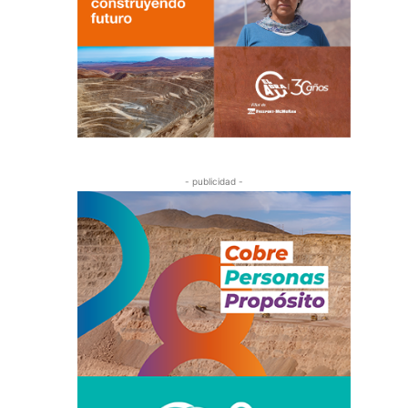
- publicidad -