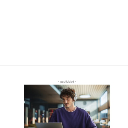
- publicidad -