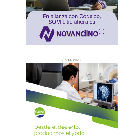
- publicidad -