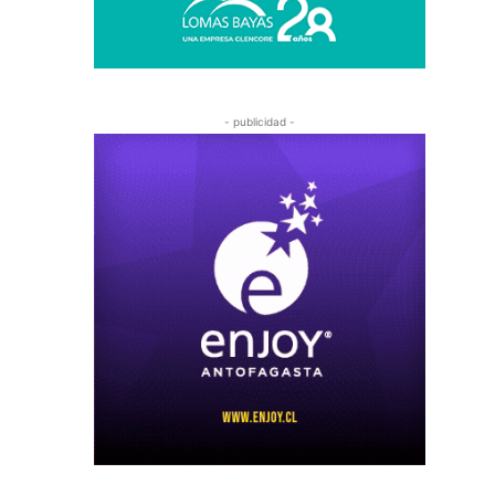
- publicidad -