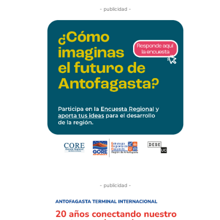
- publicidad -
- publicidad -