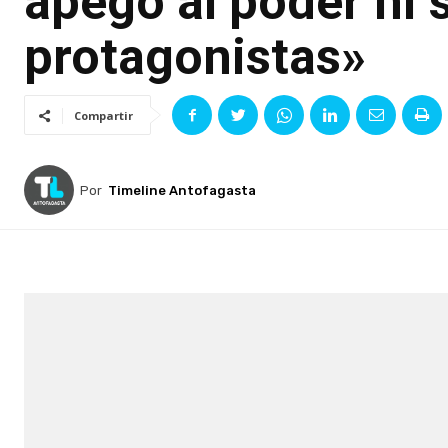
apego al poder ni 
protagonistas»
Compartir
Por
Timeline Antofagasta