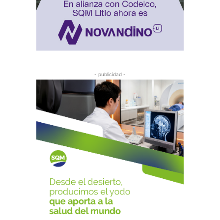
- publicidad -