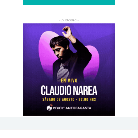
- publicidad -