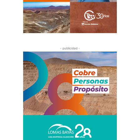
- publicidad -