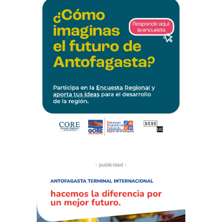
- publicidad -