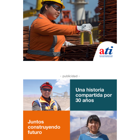
- publicidad -