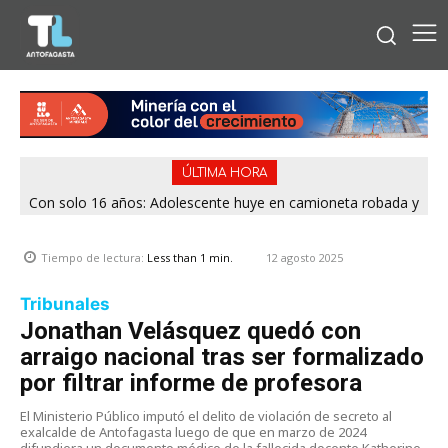
ÚLTIMA HORA
Con solo 16 años: Adolescente huye en camioneta robada y
termina chocando contra patrulla en María Elena
12 agosto 2025
Tiempo de lectura:
Less than 1
min.
Tribunales
Jonathan Velásquez quedó con
arraigo nacional tras ser formalizado
por filtrar informe de profesora
El Ministerio Público imputó el delito de violación de secreto al
exalcalde de Antofagasta luego de que en marzo de 2024
difundiera un documento médico de la fallecida docente Katherine