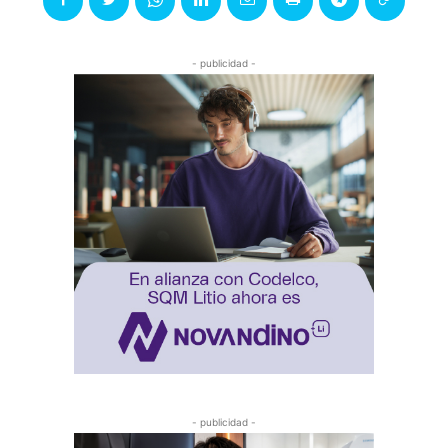
- publicidad -
- publicidad -