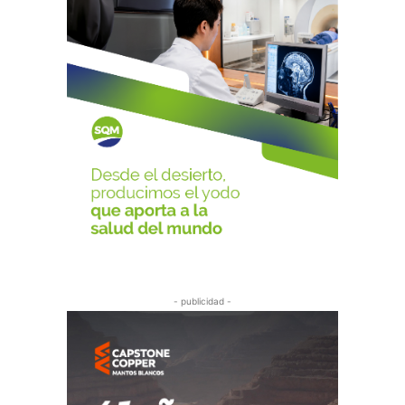
- publicidad -