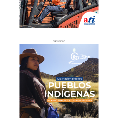
- publicidad -