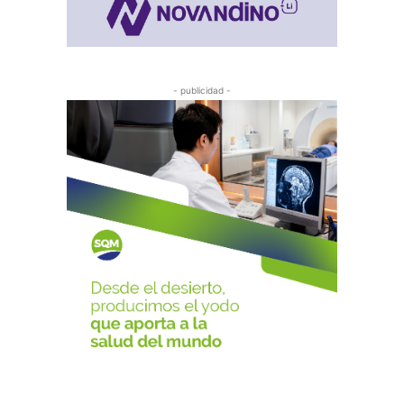
- publicidad -