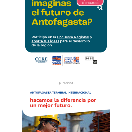
- publicidad -