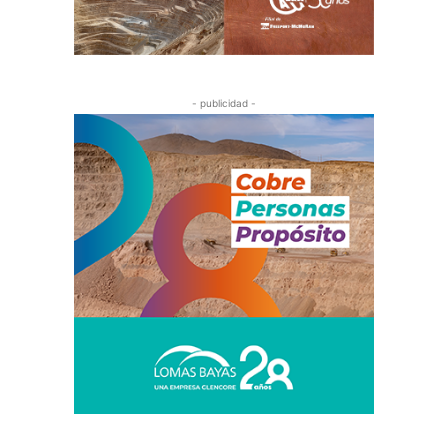
- publicidad -