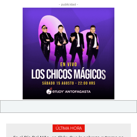
- publicidad -