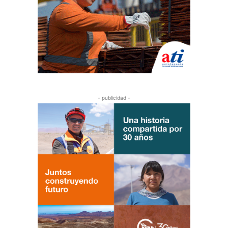
- publicidad -