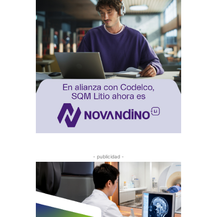
- publicidad -