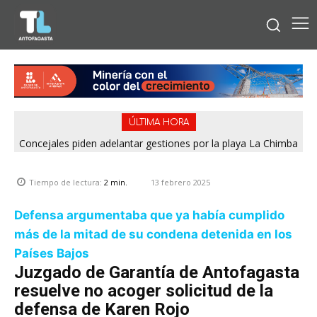
ÚLTIMA HORA
Concejales piden adelantar gestiones por la playa La Chimba
para evitar otro verano sin salvavidas
13 febrero 2025
Tiempo de lectura:
2
min.
Defensa argumentaba que ya había cumplido
más de la mitad de su condena detenida en los
Países Bajos
Juzgado de Garantía de Antofagasta
resuelve no acoger solicitud de la
defensa de Karen Rojo