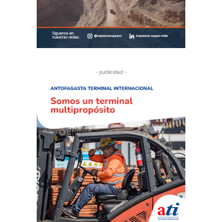
- publicidad -