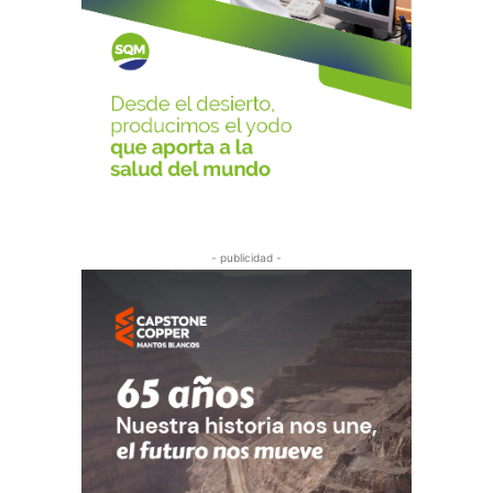
- publicidad -