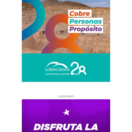
- publicidad -