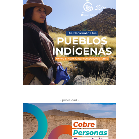
- publicidad -