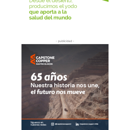
- publicidad -