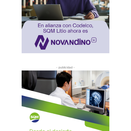
- publicidad -