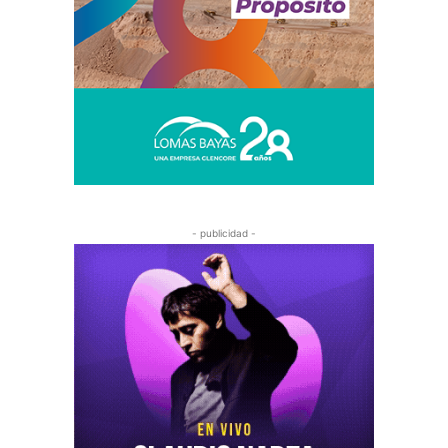
- publicidad -