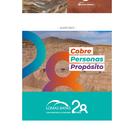
- publicidad -