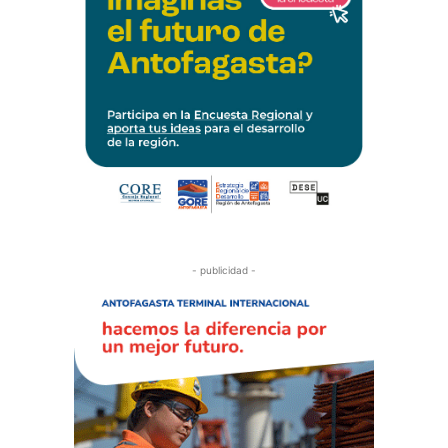
- publicidad -