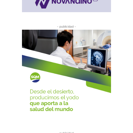
- publicidad -