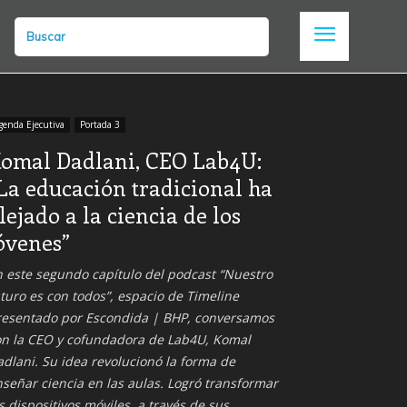
Buscar
genda Ejecutiva
Portada 3
omal Dadlani, CEO Lab4U:
La educación tradicional ha
lejado a la ciencia de los
óvenes”
 este segundo capítulo del podcast “Nuestro
turo es con todos”, espacio de Timeline
resentado por Escondida | BHP, conversamos
on la CEO y cofundadora de Lab4U, Komal
dlani. Su idea revolucionó la forma de
señar ciencia en las aulas. Logró transformar
s dispositivos móviles, a través de sus