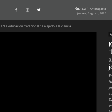
C
15.3
Antofagasta
jueves, 6 agosto, 2026
 “La educación tradicional ha alejado a la ciencia...
A
K
“
a
j
En
fu
p
c
Da
en
lo