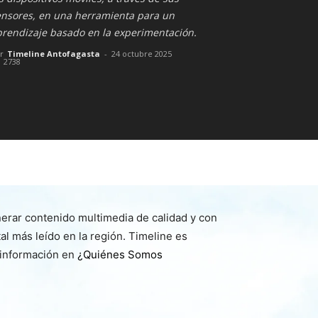
ensores, en una herramienta para un
prendizaje basado en la experimentación.
r
Timeline Antofagasta
-
24 octubre 2025
2738
nerar contenido multimedia de calidad y con
l más leído en la región. Timeline es
 información en
¿Quiénes Somos