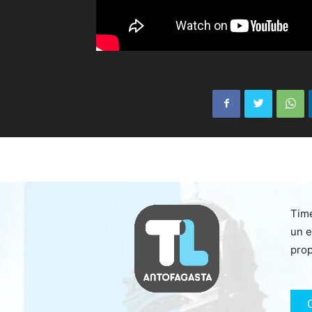
Time
un e
prop