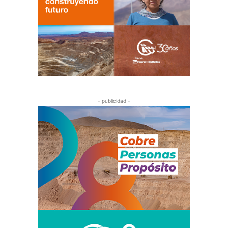
- publicidad -