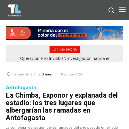
ÚLTIMA HORA
“Operación Hilo Invisible”: Investigación nacida en
Antofagasta permitió incautar 2,1 toneladas de marihuana
en la zona central
8 agosto 2024
Tiempo de lectura:
3
min.
Antofagasta
La Chimba, Exponor y explanada del
estadio: los tres lugares que
albergarían las ramadas en
Antofagasta
La compleja realización de las ramadas del año pasado en el lado