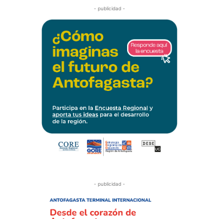
- publicidad -
- publicidad -