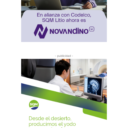
- publicidad -