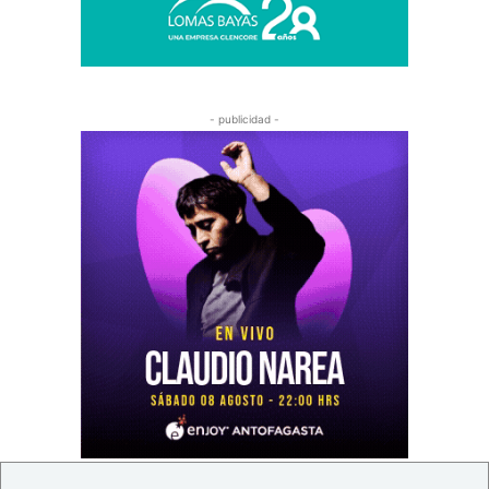
- publicidad -