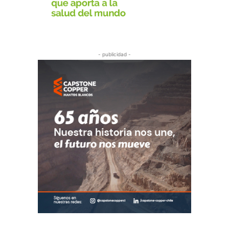
- publicidad -