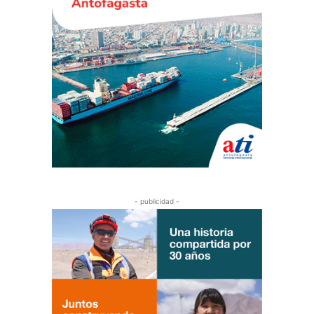
- publicidad -