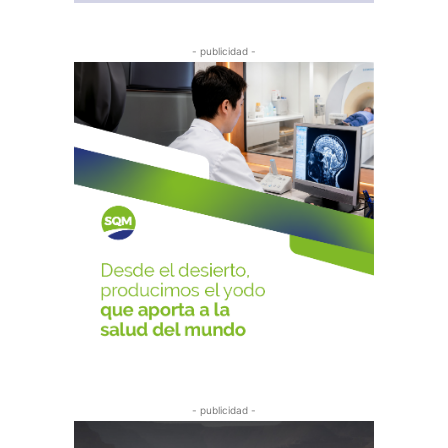
- publicidad -
- publicidad -