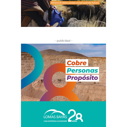
- publicidad -