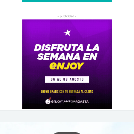
- publicidad -