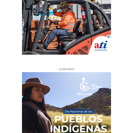
- publicidad -